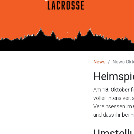
News
News Okt
Heimspi
Am
18. Oktober
f
voller intensive
Vereinsessen im G
und dass ihr bei
Umstellu