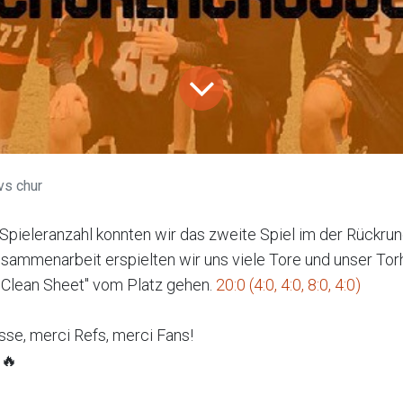
vs chur
Spieleranzahl konnten wir das zweite Spiel im der Rückru
usammenarbeit erspielten wir uns viele Tore und unser To
"Clean Sheet" vom Platz gehen.
20:0 (4:0, 4:0, 8:0, 4:0)
se, merci Refs, merci Fans!
🔥