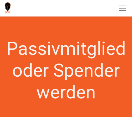
Passivmitglied
oder Spender
werden